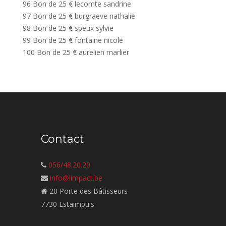
96 Bon de 25 € lecomte sandrine
97 Bon de 25 € burgraeve nathalie
98 Bon de 25 € speux sylvie
99 Bon de 25 € fontaine nicole
100 Bon de 25 € aurelien marlier
Contact
056/48.20.20
info@limpact.be
20 Porte des Bâtisseurs
7730 Estaimpuis