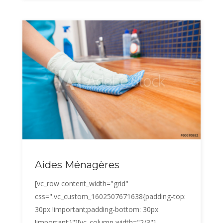
Aides Ménagères
[vc_row content_width="grid"
css=".vc_custom_1602507671638{padding-top:
30px !important;padding-bottom: 30px
!important;}"][vc_column width="2/3"]