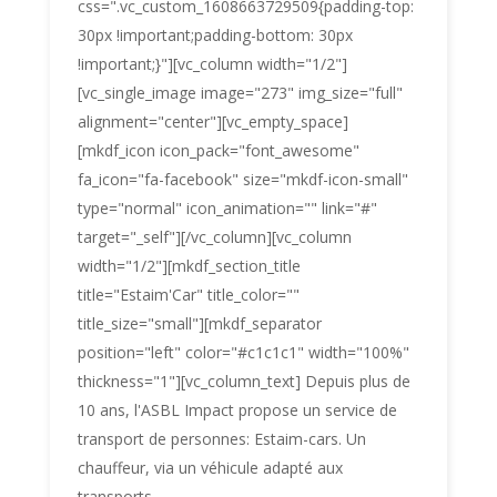
css=".vc_custom_1608663729509{padding-top:
30px !important;padding-bottom: 30px
!important;}"][vc_column width="1/2"]
[vc_single_image image="273" img_size="full"
alignment="center"][vc_empty_space]
[mkdf_icon icon_pack="font_awesome"
fa_icon="fa-facebook" size="mkdf-icon-small"
type="normal" icon_animation="" link="#"
target="_self"][/vc_column][vc_column
width="1/2"][mkdf_section_title
title="Estaim'Car" title_color=""
title_size="small"][mkdf_separator
position="left" color="#c1c1c1" width="100%"
thickness="1"][vc_column_text] Depuis plus de
10 ans, l'ASBL Impact propose un service de
transport de personnes: Estaim-cars. Un
chauffeur, via un véhicule adapté aux
transports...