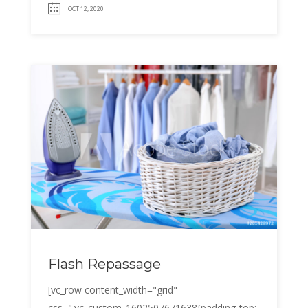
OCT 12, 2020
Flash Repassage
[vc_row content_width="grid"
css=".vc_custom_1602507671638{padding-top: