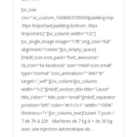
[vc_row
css=".vc_custom_1608663729509{padding-top:
30px !important;padding-bottom: 30px
!important;}"][vc_column width="1/2"]
[vc_single_image image="178" img_size="full"
alignment="center"][vc_empty_space]
[mkdf_icon icon_pack="font_awesome"
fa_icon="fa-facebook" size="mkdf-icon-small"
type="normal" icon_animation="" link="#"
target="_self"][/vc_column][vc_column
width="1/2"][mkdf_section_title title="Lavoir"
title_color="" title_size="small"][mkdf_separator
position="left" color="#c1c1c1" width="100%"
thickness="1"][vc_column_text]Ouvert 7 jours /
7 de 7h à 22h Machines de 7 kg à + de 30 kg
avec une injection automatique de...