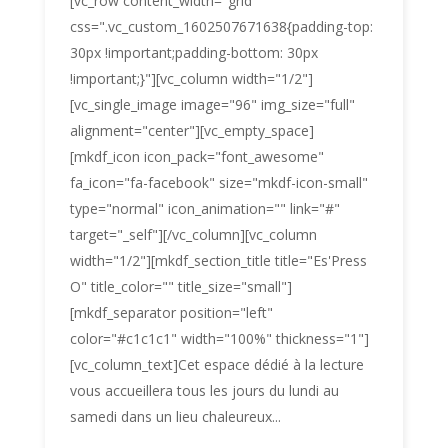
[vc_row content_width="grid"
css=".vc_custom_1602507671638{padding-top:
30px !important;padding-bottom: 30px
!important;}"][vc_column width="1/2"]
[vc_single_image image="96" img_size="full"
alignment="center"][vc_empty_space]
[mkdf_icon icon_pack="font_awesome"
fa_icon="fa-facebook" size="mkdf-icon-small"
type="normal" icon_animation="" link="#"
target="_self"][/vc_column][vc_column
width="1/2"][mkdf_section_title title="Es'Press
O" title_color="" title_size="small"]
[mkdf_separator position="left"
color="#c1c1c1" width="100%" thickness="1"]
[vc_column_text]Cet espace dédié à la lecture
vous accueillera tous les jours du lundi au
samedi dans un lieu chaleureux...