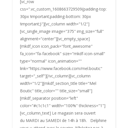
[vc_row
css=".vc_custom_1608663729509{padding-top:
30px !important;padding-bottom: 30px
!important;}"][vc_column width="1/2"]
[vc_single_image image="375" img_size="full"
alignment="center"][vc_empty_space]
[mkdf_icon icon_pack="font_awesome"
fa_icon="fa-facebook" size="mkdf-icon-small"
type="normal" icon_animation=""
link="https://www.facebook.com/mel.boutic"
target="_self"][/vc_column][vc_column
width="1/2"][mkdf_section_title title="Mel
Boutic" title_color="" title_size="small"]
[mkdf_separator position="left"
color="#c1c1c1" width="100%" thickness="1"]
[vc_column_text] Le magasin sera ouvert
du MARDI au SAMEDI de 14h à 18h. Delphine
vous y attend avec le sourire. N’hésitez pas à