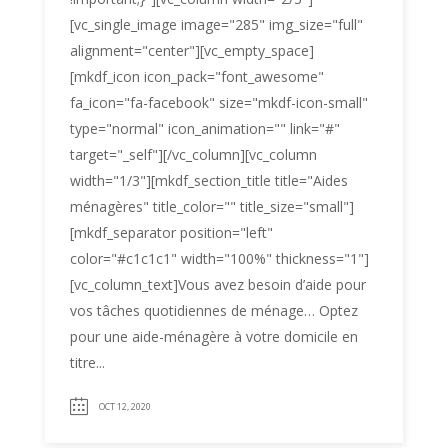
[vc_single_image image="285" img_size="full"
alignment="center"][vc_empty_space]
[mkdf_icon icon_pack="font_awesome"
fa_icon="fa-facebook" size="mkdf-icon-small"
type="normal" icon_animation="" link="#"
target="_self"][/vc_column][vc_column
width="1/3"][mkdf_section_title title="Aides
ménagères" title_color="" title_size="small"]
[mkdf_separator position="left"
color="#c1c1c1" width="100%" thickness="1"]
[vc_column_text]Vous avez besoin d’aide pour
vos tâches quotidiennes de ménage… Optez
pour une aide-ménagère à votre domicile en
titre...
OCT 12, 2020