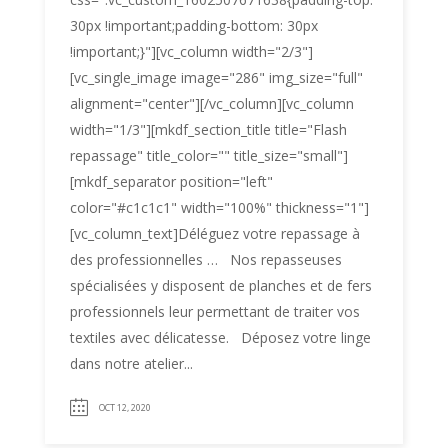
30px !important;padding-bottom: 30px
!important;}"][vc_column width="2/3"]
[vc_single_image image="286" img_size="full"
alignment="center"][/vc_column][vc_column
width="1/3"][mkdf_section_title title="Flash
repassage" title_color="" title_size="small"]
[mkdf_separator position="left"
color="#c1c1c1" width="100%" thickness="1"]
[vc_column_text]Déléguez votre repassage à
des professionnelles … Nos repasseuses
spécialisées y disposent de planches et de fers
professionnels leur permettant de traiter vos
textiles avec délicatesse. Déposez votre linge
dans notre atelier...
OCT 12, 2020